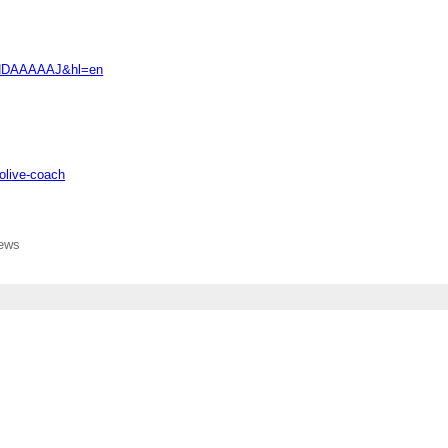
EciNDAAAAAJ&hl=en
olive-coach
iews