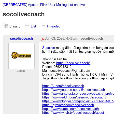
(DEPRECATED) Apache Flink User Mailing List archive.
socolivecoach
Classic
List
Threaded
socolivecoach
Jun 03, 2026; 4:46pm
socolivecoach
Socolive
mang đến trải nghiệm xem bóng đá trực t
lịch thi đấu cập nhật liên tục giúp người hâm 
Thông tin liên hệ:
Website:
https://socolive.coach/
Phone: 0862213312
Mail: socolivecoach@gmail.com
1 post
Địa chỉ: 53/4 số 7, Hạnh Thông, Hồ Chí Minh, V
Tags: #socolive #socolivebongda #tructiepbong
https://x.com/socolivecoach
https://www.youtube.com/@socolivecoach
https://www.pinterest.com/socolivecoach/_profile
https://www.reddit.com/user/socolivecoach/
https://www.blogger.com/profile/1550139753945
https://gravatar.com/socolivecoach
https://www.tumblr.com/socolivecoach
https://www.twitch.tv/socolivecoach/about