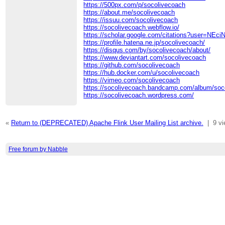
https://500px.com/p/socolivecoach
https://about.me/socolivecoach
https://issuu.com/socolivecoach
https://socolivecoach.webflow.io/
https://scholar.google.com/citations?user=N
https://profile.hatena.ne.jp/socolivecoach/
https://disqus.com/by/socolivecoach/about/
https://www.deviantart.com/socolivecoach
https://github.com/socolivecoach
https://hub.docker.com/u/socolivecoach
https://vimeo.com/socolivecoach
https://socolivecoach.bandcamp.com/album/soc
https://socolivecoach.wordpress.com/
«
Return to (DEPRECATED) Apache Flink User Mailing List archive.
|
9 v
Free forum by Nabble