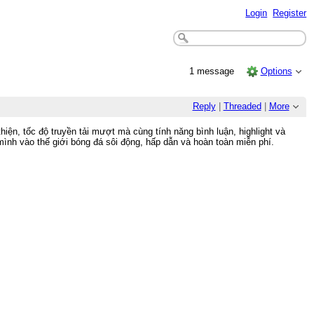
Login
Register
1 message
Options
Reply
|
Threaded
|
More
iện, tốc độ truyền tải mượt mà cùng tính năng bình luận, highlight và
ình vào thế giới bóng đá sôi động, hấp dẫn và hoàn toàn miễn phí.