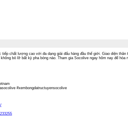
iếp chất lượng cao với đa dạng giải đấu hàng đầu thế giới. Giao diện thân th
mộ không bỏ lỡ bất kỳ pha bóng nào. Tham gia Socolive ngay hôm nay để hòa m
ietnam
dasocolive #xembongdatructuyensocolive
/
5233255